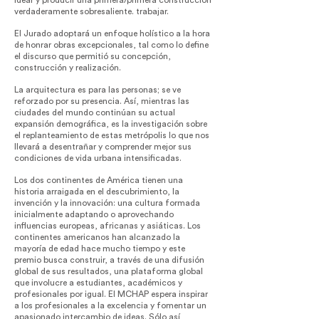
idear y producir una primera/primera construcción
verdaderamente sobresaliente. trabajar.
El Jurado adoptará un enfoque holístico a la hora
de honrar obras excepcionales, tal como lo define
el discurso que permitió su concepción,
construcción y realización.
La arquitectura es para las personas; se ve
reforzado por su presencia. Así, mientras las
ciudades del mundo continúan su actual
expansión demográfica, es la investigación sobre
el replanteamiento de estas metrópolis lo que nos
llevará a desentrañar y comprender mejor sus
condiciones de vida urbana intensificadas.
Los dos continentes de América tienen una
historia arraigada en el descubrimiento, la
invención y la innovación: una cultura formada
inicialmente adaptando o aprovechando
influencias europeas, africanas y asiáticas. Los
continentes americanos han alcanzado la
mayoría de edad hace mucho tiempo y este
premio busca construir, a través de una difusión
global de sus resultados, una plataforma global
que involucre a estudiantes, académicos y
profesionales por igual. El MCHAP espera inspirar
a los profesionales a la excelencia y fomentar un
apasionado intercambio de ideas. Sólo así