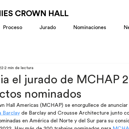
MIES CROWN HALL
Proceso
Jurado
Nominaciones
N
22
2 min de lectura
ia el jurado de MCHAP 2
ectos nominados
n Hall Americas (MCHAP) se enorgullece de anunciar 
 Barclay
 de Barclay and Crousse Architecture junto c
ominadas en América del Norte y del Sur para su consid
 2022. Hay más de 200 trabajos nominados para 
MCHA