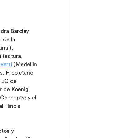
dra Barclay 
 de la 
na ), 
itectura, 
verri
 (Medellín 
, Propietario 
 TEC de 
r de Koenig 
 Concepts; y el 
 Illinois 
tos y 