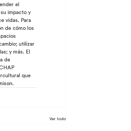
ender el 
 su impacto y 
e vidas. Para 
ión de cómo los 
spacios 
mbio; utilizar 
as; y más. El 
ma de 
"MCHAP 
rcultural que 
nison.
Ver todo