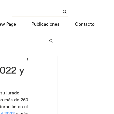
ew Page
Publicaciones
Contacto
022 y
su jurado 
on más de 250 
eración en el 
P 2022
 y más 