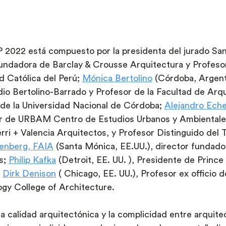
2022 está compuesto por la presidenta del jurado San
fundadora de Barclay & Crousse Arquitectura y Profesor
d Católica del Perú; 
Mónica Bertolino
 (Córdoba, Argenti
dio Bertolino-Barrado y Profesor de la Facultad de Arqu
de la Universidad Nacional de Córdoba; 
Alejandro Eche
or de URBAM Centro de Estudios Urbanos y Ambientales
rri + Valencia Arquitectos, y Profesor Distinguido del
zenberg, FAIA
 (Santa Mónica, EE.UU.), director fundado
s; 
Philip Kafka
 (Detroit, EE. UU. ), Presidente de Prince
 
Dirk Denison
 ( Chicago, EE. UU.), Profesor ex officio del
ogy College of Architecture.
calidad arquitectónica y la complicidad entre arquitec