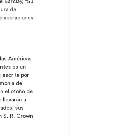
e Barclay, “Su 
tura de 
olaboraciones 
 las Américas 
ntes es un 
 escrita por 
emonia de 
n el otoño de 
llevarán a 
ados, sus 
n S. R. Crown 