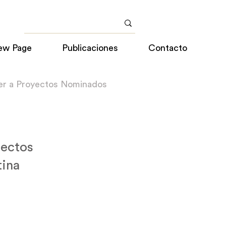
ew Page
Publicaciones
Contacto
er a Proyectos Nominados
tectos
tina