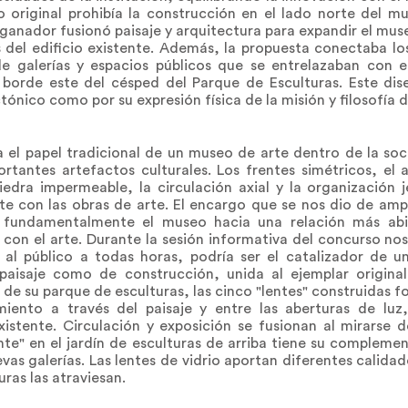
go original prohibía la construcción en el lado norte del m
 ganador fusionó paisaje y arquitectura para expandir el muse
 del edificio existente. Además, la propuesta conectaba los 
de galerías y espacios públicos que se entrelazaban con el
borde este del césped del Parque de Esculturas. Este dise
tónico como por su expresión física de la misión y filosofía 
a el papel tradicional de un museo de arte dentro de la soc
rtantes artefactos culturales. Los frentes simétricos, el 
edra impermeable, la circulación axial y la organización j
e con las obras de arte. El encargo que se nos dio de amplia
r fundamentalmente el museo hacia una relación más abi
 con el arte. Durante la sesión informativa del concurso n
 al público a todas horas, podría ser el catalizador de u
paisaje como de construcción, unida al ejemplar original
s de su parque de esculturas, las cinco "lentes" construidas
miento a través del paisaje y entre las aberturas de lu
stente. Circulación y exposición se fusionan al mirarse d
ante" en el jardín de esculturas de arriba tiene su compleme
vas galerías. Las lentes de vidrio aportan diferentes calidade
uras las atraviesan.