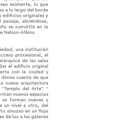
useo existente, lo que
o a lo largo del borde
edificios originales y
 paisaje, abriéndose,
ño se convirtió en la
de Nelson-Atkins.
iedad, una institución
acceso procesional, el
erárquica de las salas
r el edificio original
erta con la ciudad y
os dimos cuenta de que
na nueva arquitectura
 "Templo del Arte". "
 forman nuevos espacios
z, se forman nuevas y
e un nivel a otro, del
nto sinuoso en un flujo
s de luz a las galerías