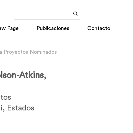
ew Page
Publicaciones
Contacto
 a Proyectos Nominados
son-Atkins,
ctos
i, Estados