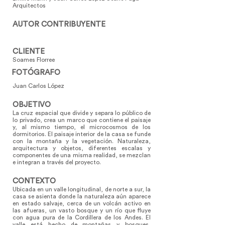
Arquitectos
AUTOR CONTRIBUYENTE
CLIENTE
Soames Florree
FOTÓGRAFO
Juan Carlos López
OBJETIVO
La cruz espacial que divide y separa lo público de
lo privado, crea un marco que contiene el paisaje
y, al mismo tiempo, el microcosmos de los
dormitorios. El paisaje interior de la casa se funde
con la montaña y la vegetación. Naturaleza,
arquitectura y objetos, diferentes escalas y
componentes de una misma realidad, se mezclan
e integran a través del proyecto.
CONTEXTO
Ubicada en un valle longitudinal, de norte a sur, la
casa se asienta donde la naturaleza aún aparece
en estado salvaje, cerca de un volcán activo en
las afueras, un vasto bosque y un río que fluye
con agua pura de la Cordillera de los Andes. El
valle está hecho de montañas y bosques,