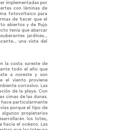
 ser implementadas por
uertes con láminas de
ema fotovoltaico para
ormas de hacer que el
to abiertos y de flujo
yecto tenía que abarcar
xuberantes jardines...
cante... una vista del
n la costa sureste de
rante todo el año que
este a noreste y son
e el viento proviene
mbiente corrosivo. Las
ación de la playa. Con
as cimas de las dunas.
o hace particularmente
uvias porque el tipo de
 algunos propietarios
arrollarán los lotes,
a hacia el océano. Las
ntras que los lotes no