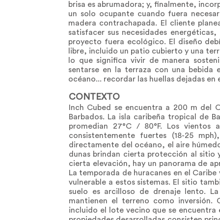
brisa es abrumadora; y, finalmente, inc
un solo ocupante cuando fuera necesari
madera contrachapada. El cliente planea
satisfacer sus necesidades energéticas,
proyecto fuera ecológico. El diseño debí
libre, incluido un patio cubierto y una te
lo que significa vivir de manera sosteni
sentarse en la terraza con una bebida en
océano... recordar las huellas dejadas en 
CONTEXTO
Inch Cubed se encuentra a 200 m del Oc
Barbados. La isla caribeña tropical de
promedian 27°C / 80°F. Los vientos a
consistentemente fuertes (18-25 mph)
directamente del océano, el aire húmedo 
dunas brindan cierta protección al sitio 
cierta elevación, hay un panorama de apr
La temporada de huracanes en el Caribe v
vulnerable a estos sistemas. El sitio tam
suelo es arcilloso de drenaje lento. L
mantienen el terreno como inversión. C
incluido el lote vecino que se encuentra
propiedades desarrolladas consisten princ