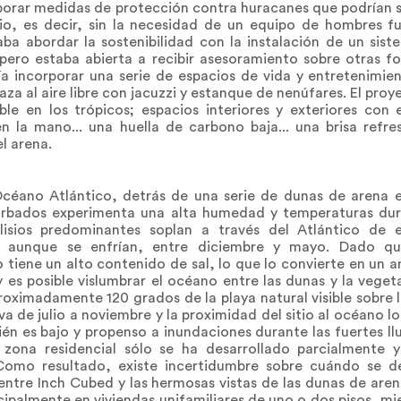
orporar medidas de protección contra huracanes que podrían
o, es decir, sin la necesidad de un equipo de hombres f
ba abordar la sostenibilidad con la instalación de un sist
 pero estaba abierta a recibir asesoramiento sobre otras f
a incorporar una serie de espacios de vida y entretenimien
rraza al aire libre con jacuzzi y estanque de nenúfares. El pro
ble en los trópicos; espacios interiores y exteriores con e
 la mano... una huella de carbono baja... una brisa refres
el arena.
éano Atlántico, detrás de una serie de dunas de arena e
 Barbados experimenta una alta humedad y temperaturas du
lisios predominantes soplan a través del Atlántico de 
, aunque se enfrían, entre diciembre y mayo. Dado qu
tiene un alto contenido de sal, lo que lo convierte en un a
y es posible vislumbrar el océano entre las dunas y la veget
oximadamente 120 grados de la playa natural visible sobre l
a de julio a noviembre y la proximidad del sitio al océano l
bién es bajo y propenso a inundaciones durante las fuertes ll
a zona residencial sólo se ha desarrollado parcialmente y
omo resultado, existe incertidumbre sobre cuándo se des
 entre Inch Cubed y las hermosas vistas de las dunas de aren
ipalmente en viviendas unifamiliares de uno o dos pisos, mie