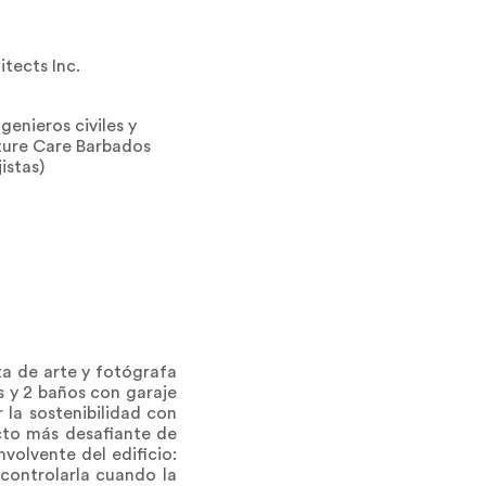
tects Inc.
genieros civiles y
ature Care Barbados
istas)
ta de arte y fotógrafa
s y 2 baños con garaje
la sostenibilidad con
cto más desafiante de
nvolvente del edificio:
 controlarla cuando la