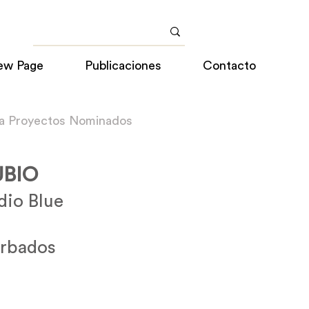
ew Page
Publicaciones
Contacto
 a Proyectos Nominados
UBIO
dio Blue
arbados