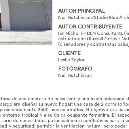
AUTOR PRINCIPAL
Neil Hutchinson/Studio Blue Archi
AUTOR CONTRIBUYENTE
Ian Nicholls / DLN Consultants (in
estructurales) Russell Corey / N
(diseñadores y contratistas paisaj
CLIENTE
Leslie Taylor
FOTÓGRAFO
Neil Hutchinson
ietaria de una empresa de paisajismo y una ávida coleccionis
encargo era diseñar su nuevo hogar: una casa de 2 dormitorio
roximadamente 2500 pies cuadrados. El objetivo era casar 
entorno tropical y a su única ocupante femenina. El aspe
na serie de necesidades potencialmente conflictivas para la e
dad y seguridad; permitir la ventilación natural pero poder