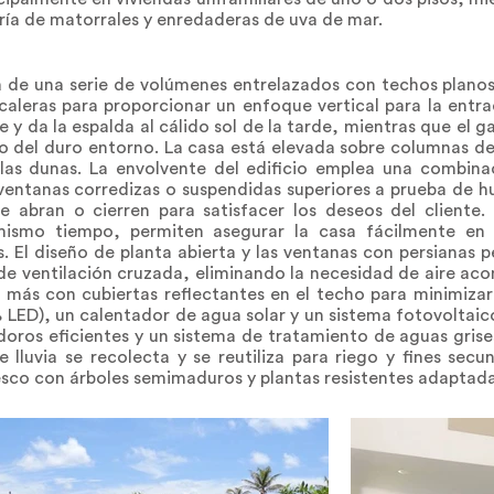
ría de matorrales y enredaderas de uva de mar.
 de una serie de volúmenes entrelazados con techos planos
aleras para proporcionar un enfoque vertical para la entra
te y da la espalda al cálido sol de la tarde, mientras que el g
io del duro entorno. La casa está elevada sobre columnas d
re las dunas. La envolvente del edificio emplea una combin
ventanas corredizas o suspendidas superiores a prueba de h
se abran o cierren para satisfacer los deseos del cliente.
 mismo tiempo, permiten asegurar la casa fácilmente en
s. El diseño de planta abierta y las ventanas con persianas p
s de ventilación cruzada, eliminando la necesidad de aire a
 más con cubiertas reflectantes en el techo para minimizar
% LED), un calentador de agua solar y un sistema fotovoltai
oros eficientes y un sistema de tratamiento de aguas grises
lluvia se recolecta y se reutiliza para riego y fines secund
sco con árboles semimaduros y plantas resistentes adaptada