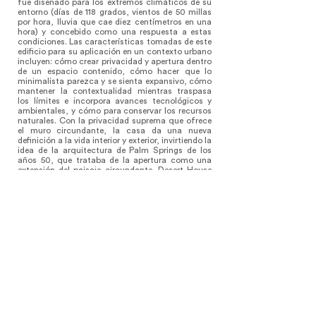
fue diseñado para los extremos climáticos de su
entorno (días de 118 grados, vientos de 50 millas
por hora, lluvia que cae diez centímetros en una
hora) y concebido como una respuesta a estas
condiciones. Las características tomadas de este
edificio para su aplicación en un contexto urbano
incluyen: cómo crear privacidad y apertura dentro
de un espacio contenido, cómo hacer que lo
minimalista parezca y se sienta expansivo, cómo
mantener la contextualidad mientras traspasa
los límites e incorpora avances tecnológicos y
ambientales, y cómo para conservar los recursos
naturales. Con la privacidad suprema que ofrece
el muro circundante, la casa da una nueva
definición a la vida interior y exterior, invirtiendo la
idea de la arquitectura de Palm Springs de los
años 50, que trataba de la apertura como una
extensión del paisaje circundante. Desert House
tiene que ver con el cerramiento, con la apertura
en el interior.