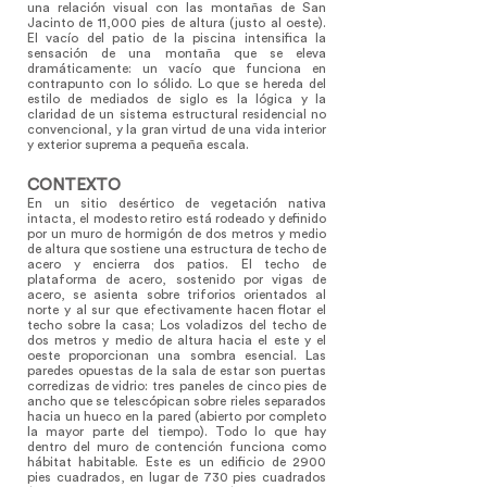
una relación visual con las montañas de San
Jacinto de 11,000 pies de altura (justo al oeste).
El vacío del patio de la piscina intensifica la
sensación de una montaña que se eleva
dramáticamente: un vacío que funciona en
contrapunto con lo sólido. Lo que se hereda del
estilo de mediados de siglo es la lógica y la
claridad de un sistema estructural residencial no
convencional, y la gran virtud de una vida interior
y exterior suprema a pequeña escala.
CONTEXTO
En un sitio desértico de vegetación nativa
intacta, el modesto retiro está rodeado y definido
por un muro de hormigón de dos metros y medio
de altura que sostiene una estructura de techo de
acero y encierra dos patios. El techo de
plataforma de acero, sostenido por vigas de
acero, se asienta sobre triforios orientados al
norte y al sur que efectivamente hacen flotar el
techo sobre la casa; Los voladizos del techo de
dos metros y medio de altura hacia el este y el
oeste proporcionan una sombra esencial. Las
paredes opuestas de la sala de estar son puertas
corredizas de vidrio: tres paneles de cinco pies de
ancho que se telescópican sobre rieles separados
hacia un hueco en la pared (abierto por completo
la mayor parte del tiempo). Todo lo que hay
dentro del muro de contención funciona como
hábitat habitable. Este es un edificio de 2900
pies cuadrados, en lugar de 730 pies cuadrados