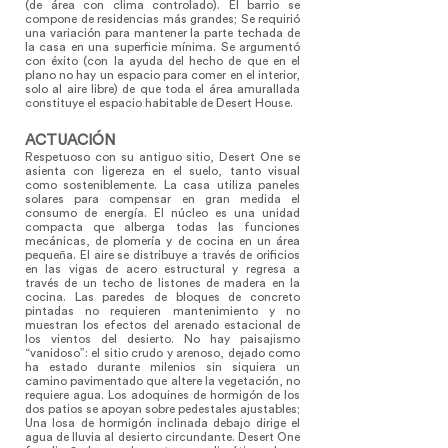
(de área con clima controlado). El barrio se
compone de residencias más grandes; Se requirió
una variación para mantener la parte techada de
la casa en una superficie mínima. Se argumentó
con éxito (con la ayuda del hecho de que en el
plano no hay un espacio para comer en el interior,
solo al aire libre) de que toda el área amurallada
constituye el espacio habitable de Desert House.
ACTUACIÓN
Respetuoso con su antiguo sitio, Desert One se
asienta con ligereza en el suelo, tanto visual
como sosteniblemente. La casa utiliza paneles
solares para compensar en gran medida el
consumo de energía. El núcleo es una unidad
compacta que alberga todas las funciones
mecánicas, de plomería y de cocina en un área
pequeña. El aire se distribuye a través de orificios
en las vigas de acero estructural y regresa a
través de un techo de listones de madera en la
cocina. Las paredes de bloques de concreto
pintadas no requieren mantenimiento y no
muestran los efectos del arenado estacional de
los vientos del desierto. No hay paisajismo
“vanidoso”: el sitio crudo y arenoso, dejado como
ha estado durante milenios sin siquiera un
camino pavimentado que altere la vegetación, no
requiere agua. Los adoquines de hormigón de los
dos patios se apoyan sobre pedestales ajustables;
Una losa de hormigón inclinada debajo dirige el
agua de lluvia al desierto circundante. Desert One