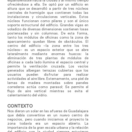
expandiéndose hacia la ciudad y al mismo tiempo
ofreciéndose a ella. Se optó por un edificio en
altura que se desarrolló a partir de tres núcleos
centrales de hormigón que contienen todas las
instalaciones y circulaciones verticales. Estos
núcleos funcionan como pilares y son el único
soporte estructural del edificio. Grandes vigas en
voladizo de diversas dimensiones sostienen losas
postensadas y sin columnas. De esta forma,
tanto los módulos de oficinas como la zona de
aparcamiento quedan libres de obstáculos. El
centro del edificio –la zona entre los tres
núcleos– es un espacio exterior que se abre
lateralmente mediante enormes huecos: la
eliminación de tres plantas de módulos de
oficinas a cada lado ilumina el espacio central y
permite la ventilación cruzada. Los vacíos
generados albergan terrazas cubiertas que los
usuarios pueden disfrutar para realizar
actividades al aire libre. Externamente, una piel de
lamas de madera montadas sobre paneles
correderos actúa como parasol; Se permite el
flujo de aire vertical mientras se evita el
calentamiento del vidrio.
CONTEXTO
Nos dieron un solar en las afueras de Guadalajara
que debía convertirse en un nuevo centro de
negocios, pero cuando iniciamos el proyecto la
zona todavía era un espacio abierto. La
importancia de la gran escala urbana y la relación
del edificio con la ciudad siempre estuvieron