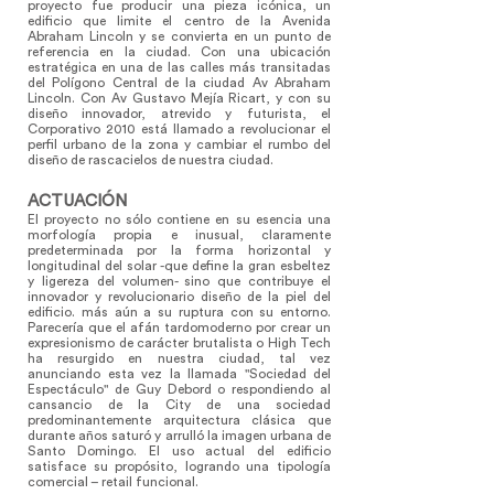
proyecto fue producir una pieza icónica, un
edificio que limite el centro de la Avenida
Abraham Lincoln y se convierta en un punto de
referencia en la ciudad. Con una ubicación
estratégica en una de las calles más transitadas
del Polígono Central de la ciudad Av Abraham
Lincoln. Con Av Gustavo Mejía Ricart, y con su
diseño innovador, atrevido y futurista, el
Corporativo 2010 está llamado a revolucionar el
perfil urbano de la zona y cambiar el rumbo del
diseño de rascacielos de nuestra ciudad.
ACTUACIÓN
El proyecto no sólo contiene en su esencia una
morfología propia e inusual, claramente
predeterminada por la forma horizontal y
longitudinal del solar -que define la gran esbeltez
y ligereza del volumen- sino que contribuye el
innovador y revolucionario diseño de la piel del
edificio. más aún a su ruptura con su entorno.
Parecería que el afán tardomoderno por crear un
expresionismo de carácter brutalista o High Tech
ha resurgido en nuestra ciudad, tal vez
anunciando esta vez la llamada "Sociedad del
Espectáculo" de Guy Debord o respondiendo al
cansancio de la City de una sociedad
predominantemente arquitectura clásica que
durante años saturó y arrulló la imagen urbana de
Santo Domingo. El uso actual del edificio
satisface su propósito, logrando una tipología
comercial – retail funcional.