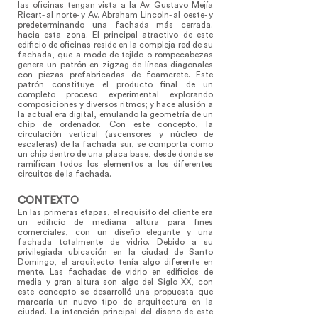
las oficinas tengan vista a la Av. Gustavo Mejía
Ricart- al norte- y Av. Abraham Lincoln- al oeste- y
predeterminando una fachada más cerrada.
hacia esta zona. El principal atractivo de este
edificio de oficinas reside en la compleja red de su
fachada, que a modo de tejido o rompecabezas
genera un patrón en zigzag de líneas diagonales
con piezas prefabricadas de foamcrete. Este
patrón constituye el producto final de un
completo proceso experimental explorando
composiciones y diversos ritmos; y hace alusión a
la actual era digital, emulando la geometría de un
chip de ordenador. Con este concepto, la
circulación vertical (ascensores y núcleo de
escaleras) de la fachada sur, se comporta como
un chip dentro de una placa base, desde donde se
ramifican todos los elementos a los diferentes
circuitos de la fachada.
CONTEXTO
En las primeras etapas, el requisito del cliente era
un edificio de mediana altura para fines
comerciales, con un diseño elegante y una
fachada totalmente de vidrio. Debido a su
privilegiada ubicación en la ciudad de Santo
Domingo, el arquitecto tenía algo diferente en
mente. Las fachadas de vidrio en edificios de
media y gran altura son algo del Siglo XX, con
este concepto se desarrolló una propuesta que
marcaría un nuevo tipo de arquitectura en la
ciudad. La intención principal del diseño de este