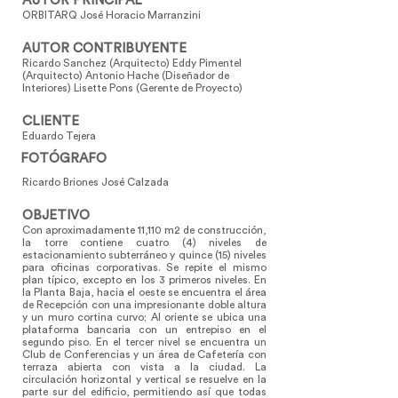
AUTOR PRINCIPAL
ORBITARQ José Horacio Marranzini
AUTOR CONTRIBUYENTE
Ricardo Sanchez (Arquitecto) Eddy Pimentel
(Arquitecto) Antonio Hache (Diseñador de
Interiores) Lisette Pons (Gerente de Proyecto)
CLIENTE
Eduardo Tejera
FOTÓGRAFO
Ricardo Briones José Calzada
OBJETIVO
Con aproximadamente 11,110 m2 de construcción,
la torre contiene cuatro (4) niveles de
estacionamiento subterráneo y quince (15) niveles
para oficinas corporativas. Se repite el mismo
plan típico, excepto en los 3 primeros niveles. En
la Planta Baja, hacia el oeste se encuentra el área
de Recepción con una impresionante doble altura
y un muro cortina curvo; Al oriente se ubica una
plataforma bancaria con un entrepiso en el
segundo piso. En el tercer nivel se encuentra un
Club de Conferencias y un área de Cafetería con
terraza abierta con vista a la ciudad. La
circulación horizontal y vertical se resuelve en la
parte sur del edificio, permitiendo así que todas