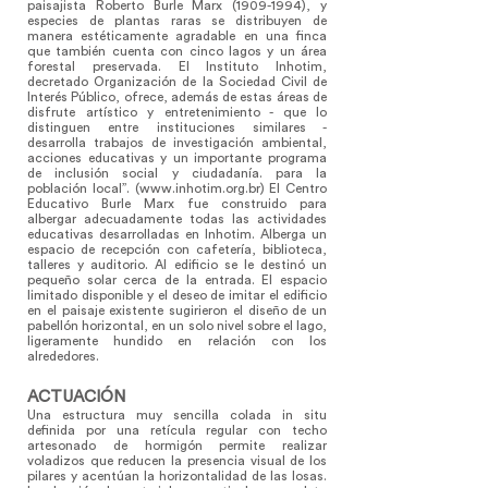
paisajista Roberto Burle Marx
(1909-1994)
, y
especies de plantas raras se distribuyen de
manera estéticamente agradable en una finca
que también cuenta con cinco lagos y un área
forestal preservada. El Instituto Inhotim,
decretado Organización de la Sociedad Civil de
Interés Público, ofrece, además de estas áreas de
disfrute artístico y entretenimiento - que lo
distinguen entre instituciones similares -
desarrolla trabajos de investigación ambiental,
acciones educativas y un importante programa
de inclusión social y ciudadanía. para la
población local”. (
www.inhotim.org.br
) El Centro
Educativo Burle Marx fue construido para
albergar adecuadamente todas las actividades
educativas desarrolladas en Inhotim. Alberga un
espacio de recepción con cafetería, biblioteca,
talleres y auditorio. Al edificio se le destinó un
pequeño solar cerca de la entrada. El espacio
limitado disponible y el deseo de imitar el edificio
en el paisaje existente sugirieron el diseño de un
pabellón horizontal, en un solo nivel sobre el lago,
ligeramente hundido en relación con los
alrededores.
ACTUACIÓN
Una estructura muy sencilla colada in situ
definida por una retícula regular con techo
artesonado de hormigón permite realizar
voladizos que reducen la presencia visual de los
pilares y acentúan la horizontalidad de las losas.