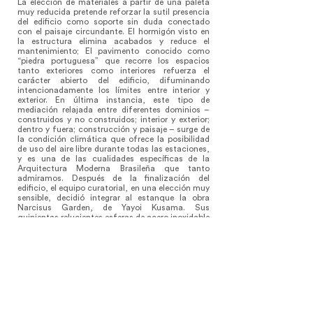
La elección de materiales a partir de una paleta
muy reducida pretende reforzar la sutil presencia
del edificio como soporte sin duda conectado
con el paisaje circundante. El hormigón visto en
la estructura elimina acabados y reduce el
mantenimiento; El pavimento conocido como
“piedra portuguesa” que recorre los espacios
tanto exteriores como interiores refuerza el
carácter abierto del edificio, difuminando
intencionadamente los límites entre interior y
exterior. En última instancia, este tipo de
mediación relajada entre diferentes dominios –
construidos y no construidos; interior y exterior;
dentro y fuera; construcción y paisaje – surge de
la condición climática que ofrece la posibilidad
de uso del aire libre durante todas las estaciones,
y es una de las cualidades específicas de la
Arquitectura Moderna Brasileña que tanto
admiramos. Después de la finalización del
edificio, el equipo curatorial, en una elección muy
sensible, decidió integrar al estanque la obra
Narcisus Garden, de Yayoi Kusama. Sus
quinientas relucientes esferas de acero inoxidable
que flotan en el jardín acuático de la azotea
amplifican la integración de la arquitectura, el
arte y el paisaje, sintetizando la idea de la
institución.