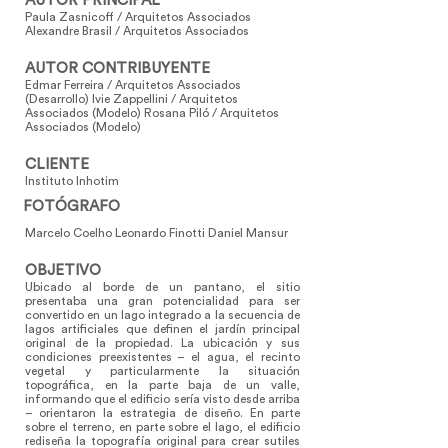
AUTOR PRINCIPAL
Paula Zasnicoff / Arquitetos Associados
Alexandre Brasil / Arquitetos Associados
AUTOR CONTRIBUYENTE
Edmar Ferreira / Arquitetos Associados
(Desarrollo) Ivie Zappellini / Arquitetos
Associados (Modelo) Rosana Piló / Arquitetos
Associados (Modelo)
CLIENTE
Instituto Inhotim
FOTÓGRAFO
Marcelo Coelho Leonardo Finotti Daniel Mansur
OBJETIVO
Ubicado al borde de un pantano, el sitio
presentaba una gran potencialidad para ser
convertido en un lago integrado a la secuencia de
lagos artificiales que definen el jardín principal
original de la propiedad. La ubicación y sus
condiciones preexistentes – el agua, el recinto
vegetal y particularmente la situación
topográfica, en la parte baja de un valle,
informando que el edificio sería visto desde arriba
– orientaron la estrategia de diseño. En parte
sobre el terreno, en parte sobre el lago, el edificio
rediseña la topografía original para crear sutiles