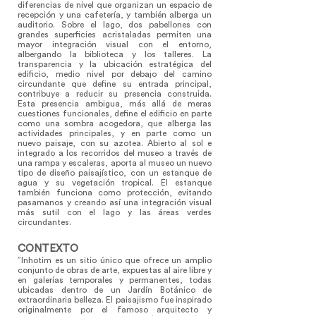
diferencias de nivel que organizan un espacio de
recepción y una cafetería, y también alberga un
auditorio. Sobre el lago, dos pabellones con
grandes superficies acristaladas permiten una
mayor integración visual con el entorno,
albergando la biblioteca y los talleres. La
transparencia y la ubicación estratégica del
edificio, medio nivel por debajo del camino
circundante que define su entrada principal,
contribuye a reducir su presencia construida.
Esta presencia ambigua, más allá de meras
cuestiones funcionales, define el edificio en parte
como una sombra acogedora, que alberga las
actividades principales, y en parte como un
nuevo paisaje, con su azotea. Abierto al sol e
integrado a los recorridos del museo a través de
una rampa y escaleras, aporta al museo un nuevo
tipo de diseño paisajístico, con un estanque de
agua y su vegetación tropical. El estanque
también funciona como protección, evitando
pasamanos y creando así una integración visual
más sutil con el lago y las áreas verdes
circundantes.
CONTEXTO
”Inhotim es un sitio único que ofrece un amplio
conjunto de obras de arte, expuestas al aire libre y
en galerías temporales y permanentes, todas
ubicadas dentro de un Jardín Botánico de
extraordinaria belleza. El paisajismo fue inspirado
originalmente por el famoso arquitecto y