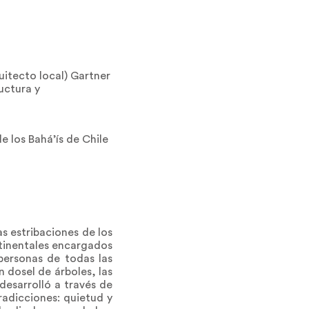
uitecto local) Gartner
uctura y
e los Bahá’ís de Chile
as estribaciones de los
ntinentales encargados
personas de todas las
n dosel de árboles, las
desarrolló a través de
radicciones: quietud y