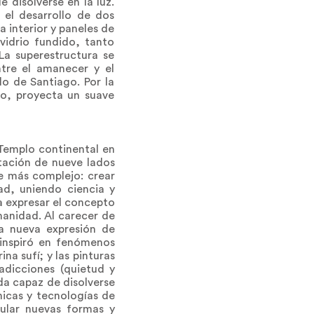
 disolverse en la luz.
 el desarrollo de dos
 interior y paneles de
 vidrio fundido, tanto
La superestructura se
tre el amanecer y el
o de Santiago. Por la
ro, proyecta un suave
 Templo continental en
tación de nueve lados
e más complejo: crear
ad, uniendo ciencia y
a expresar el concepto
umanidad. Al carecer de
Una nueva expresión de
 inspiró en fenómenos
na sufí; y las pinturas
adicciones (quietud y
da capaz de disolverse
nicas y tecnologías de
cular nuevas formas y