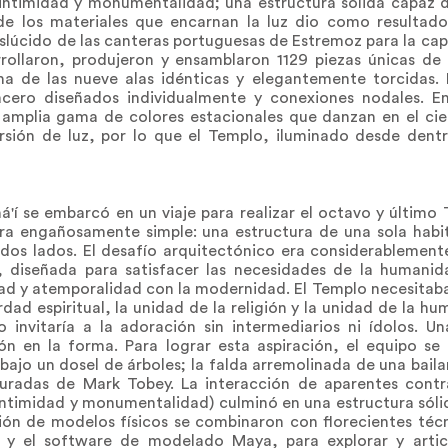
intimidad y monumentalidad; una estructura sólida capaz de
 de los materiales que encarnan la luz dio como resultado
slúcido de las canteras portuguesas de Estremoz para la capa
arrollaron, produjeron y ensamblaron 1129 piezas únicas de
a de las nueve alas idénticas y elegantemente torcidas. 
ero diseñados individualmente y conexiones nodales. En
amplia gama de colores estacionales que danzan en el ciel
ersión de luz, por lo que el Templo, iluminado desde dent
'í se embarcó en un viaje para realizar el octavo y último
era engañosamente simple: una estructura de una sola habi
dos lados. El desafío arquitectónico era considerablement
, diseñada para satisfacer las necesidades de la humanid
edad y atemporalidad con la modernidad. El Templo necesitab
dad espiritual, la unidad de la religión y la unidad de la h
io invitaría a la adoración sin intermediarios ni ídolos. 
n en la forma. Para lograr esta aspiración, el equipo se
ajo un dosel de árboles; la falda arremolinada de una bailari
uradas de Mark Tobey. La interacción de aparentes contr
intimidad y monumentalidad) culminó en una estructura sóli
ción de modelos físicos se combinaron con florecientes téc
3D y el software de modelado Maya, para explorar y arti