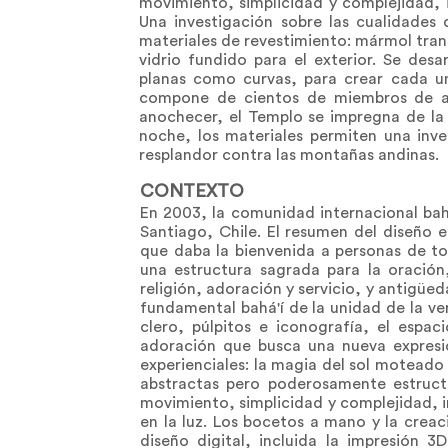
movimiento, simplicidad y complejidad, 
Una investigación sobre las cualidades
materiales de revestimiento: mármol tran
vidrio fundido para el exterior. Se des
planas como curvas, para crear cada un
compone de cientos de miembros de ac
anochecer, el Templo se impregna de la 
noche, los materiales permiten una inv
resplandor contra las montañas andinas.
CONTEXTO
En 2003, la comunidad internacional bahá
Santiago, Chile. El resumen del diseño 
que daba la bienvenida a personas de to
una estructura sagrada para la oración
religión, adoración y servicio, y antigü
fundamental bahá'í de la unidad de la ver
clero, púlpitos e iconografía, el espac
adoración que busca una nueva expresió
experienciales: la magia del sol moteado b
abstractas pero poderosamente estruct
movimiento, simplicidad y complejidad, 
en la luz. Los bocetos a mano y la crea
diseño digital, incluida la impresión 