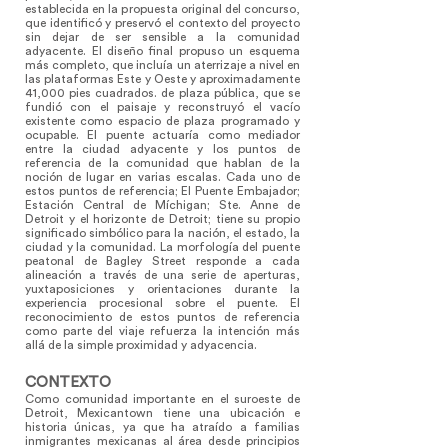
establecida en la propuesta original del concurso,
que identificó y preservó el contexto del proyecto
sin dejar de ser sensible a la comunidad
adyacente. El diseño final propuso un esquema
más completo, que incluía un aterrizaje a nivel en
las plataformas Este y Oeste y aproximadamente
41,000 pies cuadrados. de plaza pública, que se
fundió con el paisaje y reconstruyó el vacío
existente como espacio de plaza programado y
ocupable. El puente actuaría como mediador
entre la ciudad adyacente y los puntos de
referencia de la comunidad que hablan de la
noción de lugar en varias escalas. Cada uno de
estos puntos de referencia; El Puente Embajador;
Estación Central de Míchigan; Ste. Anne de
Detroit y el horizonte de Detroit; tiene su propio
significado simbólico para la nación, el estado, la
ciudad y la comunidad. La morfología del puente
peatonal de Bagley Street responde a cada
alineación a través de una serie de aperturas,
yuxtaposiciones y orientaciones durante la
experiencia procesional sobre el puente. El
reconocimiento de estos puntos de referencia
como parte del viaje refuerza la intención más
allá de la simple proximidad y adyacencia.
CONTEXTO
Como comunidad importante en el suroeste de
Detroit, Mexicantown tiene una ubicación e
historia únicas, ya que ha atraído a familias
inmigrantes mexicanas al área desde principios