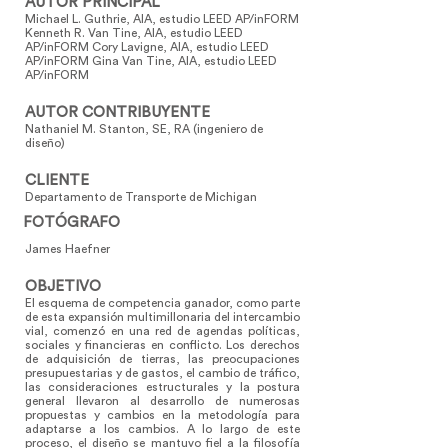
AUTOR PRINCIPAL
Michael L. Guthrie, AIA, estudio LEED AP/inFORM
Kenneth R. Van Tine, AIA, estudio LEED
AP/inFORM Cory Lavigne, AIA, estudio LEED
AP/inFORM Gina Van Tine, AIA, estudio LEED
AP/inFORM
AUTOR CONTRIBUYENTE
Nathaniel M. Stanton, SE, RA (ingeniero de
diseño)
CLIENTE
Departamento de Transporte de Michigan
FOTÓGRAFO
James Haefner
OBJETIVO
El esquema de competencia ganador, como parte
de esta expansión multimillonaria del intercambio
vial, comenzó en una red de agendas políticas,
sociales y financieras en conflicto. Los derechos
de adquisición de tierras, las preocupaciones
presupuestarias y de gastos, el cambio de tráfico,
las consideraciones estructurales y la postura
general llevaron al desarrollo de numerosas
propuestas y cambios en la metodología para
adaptarse a los cambios. A lo largo de este
proceso, el diseño se mantuvo fiel a la filosofía