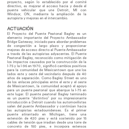
proyecto, según lo establecido por el comité
directivo, es mejorar el acceso hacia y desde el
puente vehicular que une Detroit, MI con
Windsor, ON, mediante la ampliación de la
autopista y mejoras en el intercambio.
ACTUACIÓN
El Proyecto del Puente Peatonal Bagley es un
elemento importante del Proyecto Ambassador
Bridge Gateway, iniciado para abordar problemas
de congestión a largo plazo y proporcionar
mejoras de acceso directo al Puente Ambassador
a través de las autopistas adyacentes. El Puente
Peatonal Bagley, reconocido como mitigación de
los impactos causados por la construcción de la
I-75 y la I-96 en 1970, significó cambios positivos
para la comunidad de Mexicantown que une los
lados este y oeste del vecindario después de 40
años de separación. Como Bagley Street es uno
de los enlaces principales entre el este y el oeste
de Mexicantown, la comunidad aceptó el apoyo
para un puente peatonal que abarque la I-75 en
este lugar. El puente peatonal Bagley terminado
es un puente “distintivo” por su impresionante
introducción a Detroit cuando los automovilistas
salen del puente Ambassador y continúan hacia
las autopistas estadounidenses. Es el primer
puente atirantado en Michigan, tiene una
extensión de 420 pies y está sostenido por 15
cables de tensión que irradian desde una torre de
concreto de 150 pies, e incorpora extensos