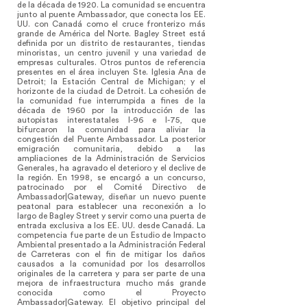
de la década de 1920. La comunidad se encuentra
junto al puente Ambassador, que conecta los EE.
UU. con Canadá como el cruce fronterizo más
grande de América del Norte. Bagley Street está
definida por un distrito de restaurantes, tiendas
minoristas, un centro juvenil y una variedad de
empresas culturales. Otros puntos de referencia
presentes en el área incluyen Ste. Iglesia Ana de
Detroit; la Estación Central de Michigan; y el
horizonte de la ciudad de Detroit. La cohesión de
la comunidad fue interrumpida a fines de la
década de 1960 por la introducción de las
autopistas interestatales I-96 e I-75, que
bifurcaron la comunidad para aliviar la
congestión del Puente Ambassador. La posterior
emigración comunitaria, debido a las
ampliaciones de la Administración de Servicios
Generales, ha agravado el deterioro y el declive de
la región. En 1998, se encargó a un concurso,
patrocinado por el Comité Directivo de
Ambassador|Gateway, diseñar un nuevo puente
peatonal para establecer una reconexión a lo
largo de Bagley Street y servir como una puerta de
entrada exclusiva a los EE. UU. desde Canadá. La
competencia fue parte de un Estudio de Impacto
Ambiental presentado a la Administración Federal
de Carreteras con el fin de mitigar los daños
causados a la comunidad por los desarrollos
originales de la carretera y para ser parte de una
mejora de infraestructura mucho más grande
conocida como el Proyecto
Ambassador|Gateway. El objetivo principal del