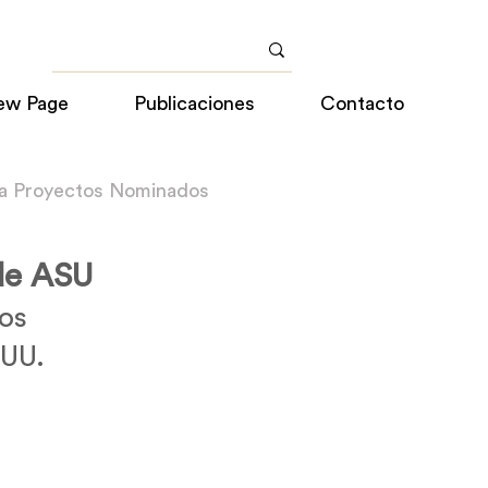
ew Page
Publicaciones
Contacto
 a Proyectos Nominados
 de ASU
tos
 UU.