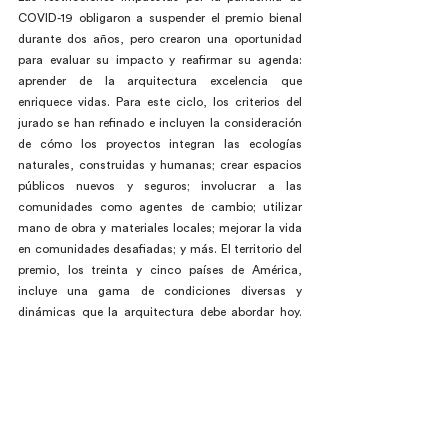
COVID-19 obligaron a suspender el premio bienal 
durante dos años, pero crearon una oportunidad 
para evaluar su impacto y reafirmar su agenda: 
aprender de la arquitectura excelencia que 
enriquece vidas. Para este ciclo, los criterios del 
jurado se han refinado e incluyen la consideración 
de cómo los proyectos integran las ecologías 
naturales, construidas y humanas; crear espacios 
públicos nuevos y seguros; involucrar a las 
comunidades como agentes de cambio; utilizar 
mano de obra y materiales locales; mejorar la vida 
en comunidades desafiadas; y más. El territorio del 
premio, los treinta y cinco países de América, 
incluye una gama de condiciones diversas y 
dinámicas que la arquitectura debe abordar hoy. 
"MCHAP refuerza un eje Norte-Sur único que crea 
potencial para un aprendizaje intercultural que se 
necesita con urgencia en un momento de cambio y 
crisis global", dijo el director de MCHAP, Dirk 
Denison.