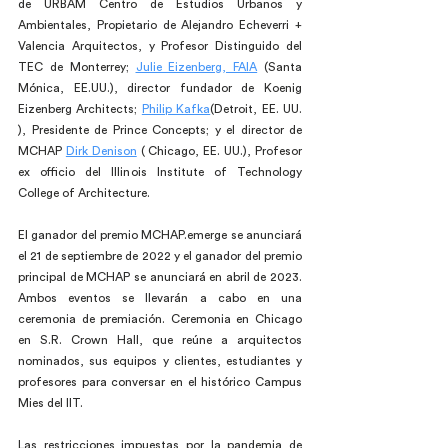
de URBAM Centro de Estudios Urbanos y 
Ambientales, Propietario de Alejandro Echeverri + 
Valencia Arquitectos, y Profesor Distinguido del 
TEC de Monterrey; 
Julie Eizenberg, FAIA
 (Santa 
Mónica, EE.UU.), director fundador de Koenig 
Eizenberg Architects; 
Philip Kafka
(Detroit, EE. UU. 
), Presidente de Prince Concepts; y el director de 
MCHAP 
Dirk Denison
 ( Chicago, EE. UU.), Profesor 
ex officio del Illinois Institute of Technology 
College of Architecture.
El ganador del premio MCHAP.emerge se anunciará 
el 21 de septiembre de 2022 y el ganador del premio 
principal de MCHAP se anunciará en abril de 2023. 
Ambos eventos se llevarán a cabo en una 
ceremonia de premiación. Ceremonia en Chicago 
en S.R. Crown Hall, que reúne a arquitectos 
nominados, sus equipos y clientes, estudiantes y 
profesores para conversar en el histórico Campus 
Mies del IIT. 
Las restricciones impuestas por la pandemia de 